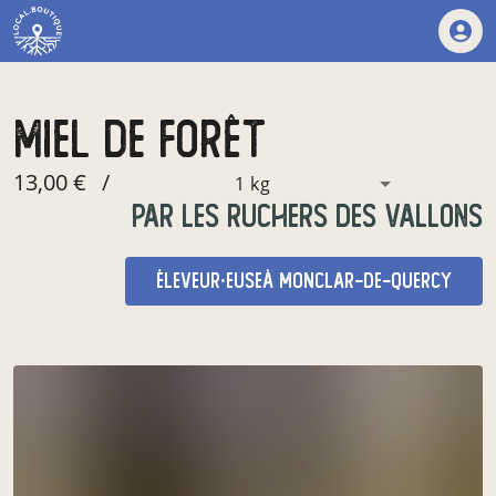
miel de forêt
13,00 €
/
1 kg
par
Les Ruchers des Vallons
éleveur·euse
à Monclar-de-Quercy