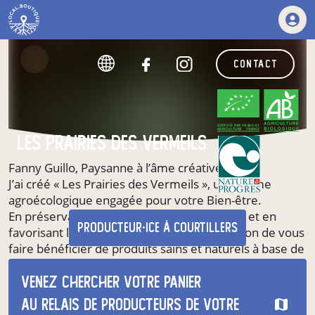
contact
CERTIFIÉ PAR FR-BIO-01
AGRICULTURE FRANCE
Les Prairies des Vermeils
Fanny Guillo, Paysanne à l’âme créative.
J’ai créé « Les Prairies des Vermeils », une ferme
agroécologique engagée pour votre Bien-être.
En préservant la biodiversité qui m'entoure et en
producteur·ice
à Courtillers
favorisant les circuits courts, j'ai pour vocation de vous
faire bénéficier de produits sains et naturels à base de
plantes, cultivées et transformées par mes soins
(tisanes, hydrolats, cosmétiques…) en Agriculture
Venez chercher votre panier
Biologique et sous la mention Nature & Progrès.
au relais de producteurs de votre