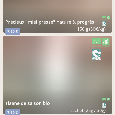
précieux "miel pressé" nature & progrès
CERTIFIÉ PAR FR-BIO-01
AGRICULTURE FRANCE
150 g (50€/kg)
7,50 €
CERTIFIÉ PAR FR-BIO-01
AGRICULTURE FRANCE
tisane de saison bio
CERTIFIÉ PAR FR-BIO-01
AGRICULTURE FRANCE
sachet (25g / 30g)
7,50 €