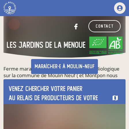
contact
les jardins de la menoue
CERTIFIÉ PAR FR-BIO-01
AGRICULTURE FRANCE
maraîcher·e
à Moulin-Neuf
Ferme maraichère certifié en agriculture Biologique
sur la commune de Moulin Neuf ( et Montpon nous
avons deux sites ) Nous produisons toutes l'année un
grand choix de légume selon les saison
Venez chercher votre panier
au relais de producteurs de votre
choix
amap de coutras
mercredi à 18h30