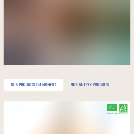
à Coutras
acheter ici
nos produits du moment
nos autres produits
CERTIFIÉ PAR FR-BIO-01
AGRICULTURE FRANCE