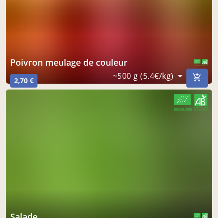
poivron meulage de couleur
CERTIFIÉ PAR FR-BIO-01
AGRICULTURE FRANCE
~500 g (5.4€/kg)
2,70 €
CERTIFIÉ PAR FR-BIO-01
AGRICULTURE FRANCE
salade