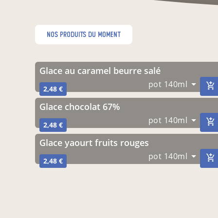
nos produits du moment
Glace au caramel beurre salé
pot 140ml
2,48 €
Glace chocolat 67%
pot 140ml
2,48 €
Glace yaourt fruits rouges
pot 140ml
2,48 €