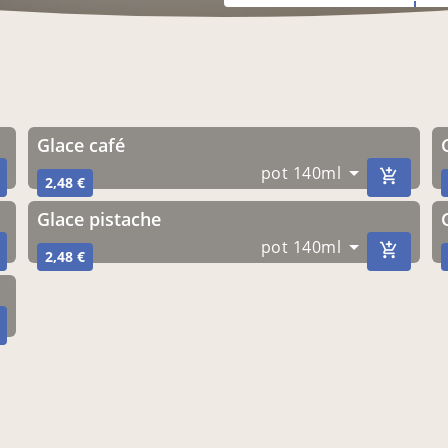
glace café
pot 140ml
2,48 €
Glace pistache
pot 140ml
2,48 €