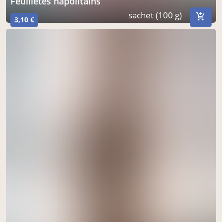
feuilletés napolitains
sachet (100 g)
3,10 €