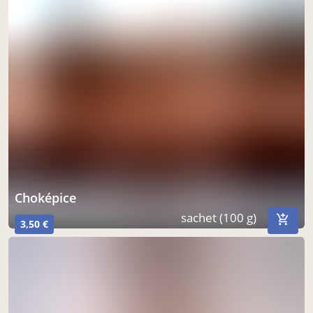
Choképice
sachet (100 g)
3,50 €