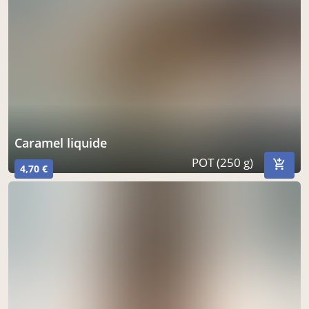
caramel liquide
POT (250 g)
4,70 €