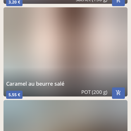
3,20 €
caramel au beurre salé
POT (200 g)
5,55 €