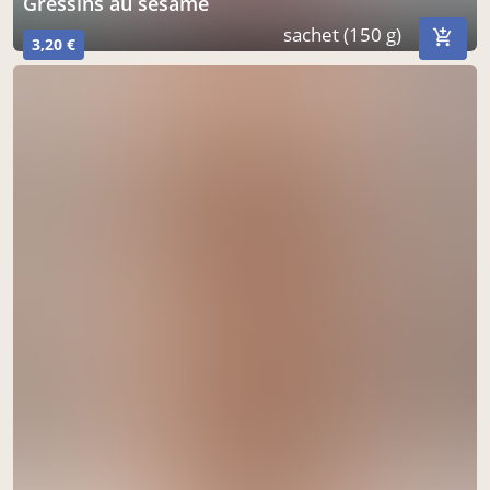
gressins au sésame
sachet (150 g)
3,20 €