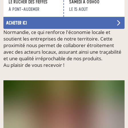
Le Rucher des Fieffes
samedi à 09h00
Natura 2000, nous assurons une récolte de miels,
à Pont-Audemer
le 15 août
reflétant la richesse florale de notre région.
Notre engagement est local et durable avec plus de 80
acheter ici
% de nos partenaires fournisseurs qui sont basés en
Normandie, ce qui renforce l'économie locale et
soutient les entreprises de notre territoire. Cette
proximité nous permet de collaborer étroitement
avec des acteurs locaux, assurant ainsi une traçabilité
et une qualité irréprochable de nos produits.
Au plaisir de vous recevoir !