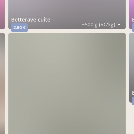
betterave cuite
~500 g (5€/kg)
2,50 €