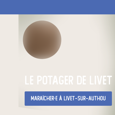
Le Potager de Livet
maraîcher·e
à Livet-sur-Authou