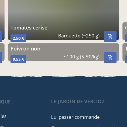
tomates cerise
Barquette (~250 g)
2,50 €
poivron noir
~100 g (5.5€/kg)
0,55 €
LE JARDIN DE VERLIOZ
IQUE
les
Lui passer commande