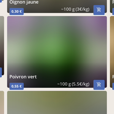
oignon jaune
~100 g (3€/kg)
0,30 €
poivron vert
~100 g (5.5€/kg)
0,55 €