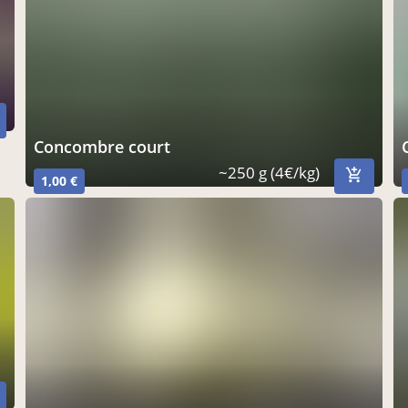
concombre court
~250 g (4€/kg)
1,00 €