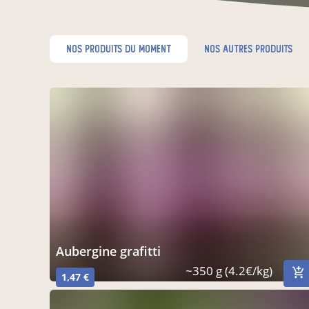
nos produits du moment
nos autres produits
aubergine grafitti
~350 g (4.2€/kg)
1,47 €