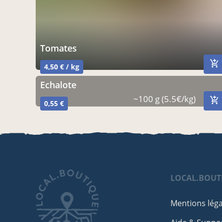
tomates
4,50 € / kg
echalote
~100 g (5.5€/kg)
0,55 €
LOCAL.BOUT
Mentions léga