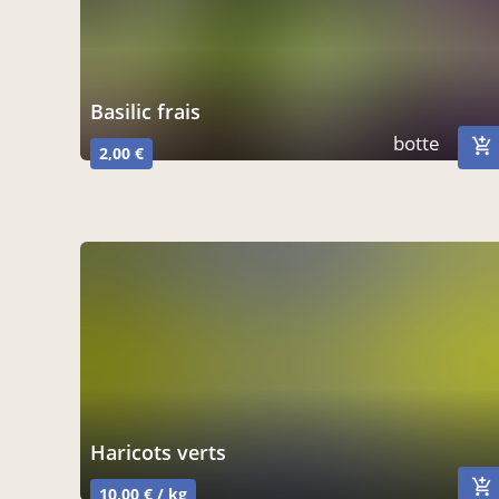
basilic frais
botte
2,00 €
haricots verts
10,00 € / kg