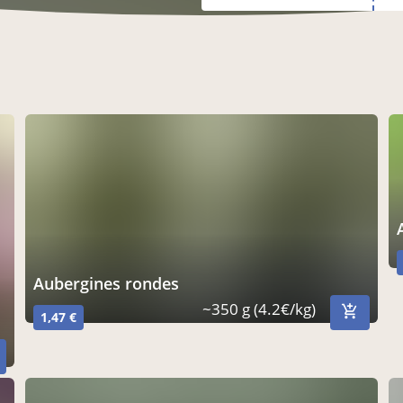
aubergines rondes
~350 g (4.2€/kg)
1,47 €