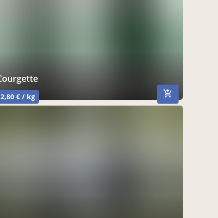
courgette
2,80 € / kg