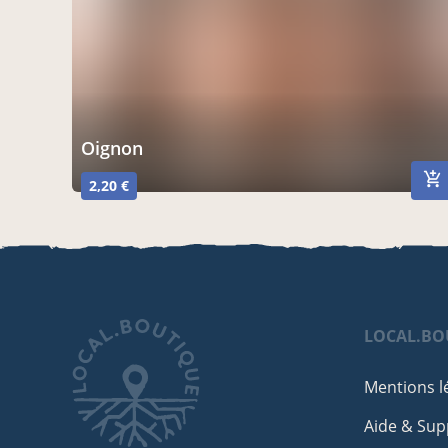
oignon
2,20 €
LOCAL.BO
Mentions l
Aide & Sup