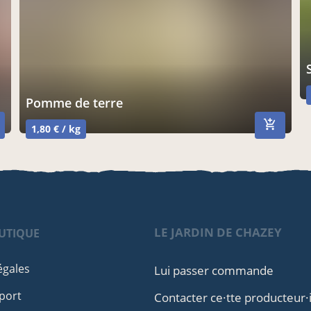
pomme de terre
1,80 € / kg
LE JARDIN DE CHAZEY
UTIQUE
égales
Lui passer commande
port
Contacter ce·tte producteur·