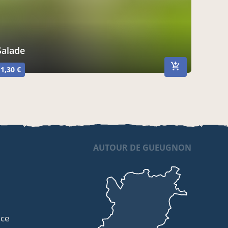
salade
1,30 €
AUTOUR DE GUEUGNON
ice