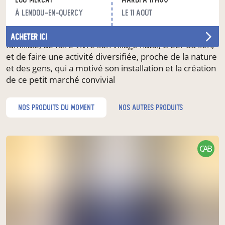
etc)...
à Lendou-en-Quercy
le 11 août
Pour Mathilde c'est l'envie de reprendre la ferme
acheter ici
familiale, de faire vivre son village natal, créer du lien,
et de faire une activité diversifiée, proche de la nature
et des gens, qui a motivé son installation et la création
de ce petit marché convivial
nos produits du moment
nos autres produits
CAB