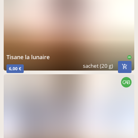
tisane la lunaire
CAB
sachet (20 g)
6,00 €
CAB