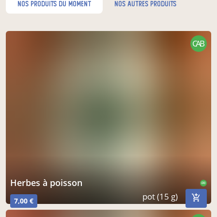
nos produits du moment
nos autres produits
CAB
herbes à poisson
CAB
pot (15 g)
7,00 €