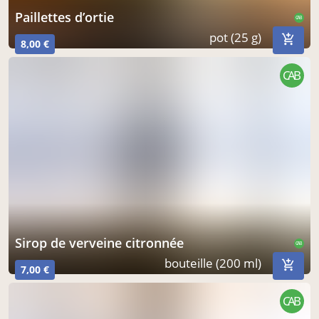
paillettes d’ortie
CAB
pot (25 g)
8,00 €
CAB
sirop de verveine citronnée
CAB
bouteille (200 ml)
7,00 €
CAB