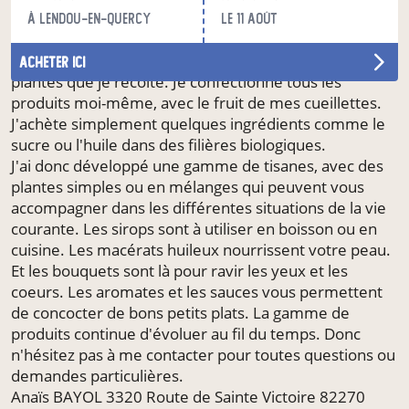
nécessaire pour trouver des lieux plus isolés ou des
à Lendou-en-Quercy
le 11 août
plantes spécifiques.
Un séchoir autoconstruit me permet de sécher les
acheter ici
plantes que je récolte. Je confectionne tous les
produits moi-même, avec le fruit de mes cueillettes.
J'achète simplement quelques ingrédients comme le
sucre ou l'huile dans des filières biologiques.
J'ai donc développé une gamme de tisanes, avec des
plantes simples ou en mélanges qui peuvent vous
accompagner dans les différentes situations de la vie
courante. Les sirops sont à utiliser en boisson ou en
cuisine. Les macérats huileux nourrissent votre peau.
Et les bouquets sont là pour ravir les yeux et les
coeurs. Les aromates et les sauces vous permettent
de concocter de bons petits plats. La gamme de
produits continue d'évoluer au fil du temps. Donc
n'hésitez pas à me contacter pour toutes questions ou
demandes particulières.
Anaïs BAYOL 3320 Route de Sainte Victoire 82270