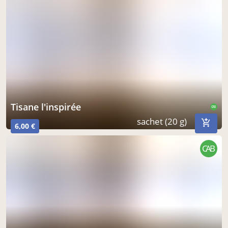
tisane l'inspirée
CAB
sachet (20 g)
6,00 €
CAB