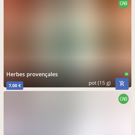
CAB
herbes provençales
CAB
pot (15 g)
7,00 €
CAB