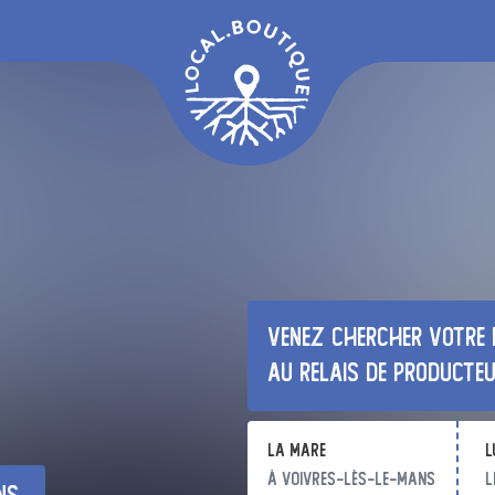
Venez chercher votre 
au relais de producte
La Mare
l
à Voivres-lès-le-Mans
l