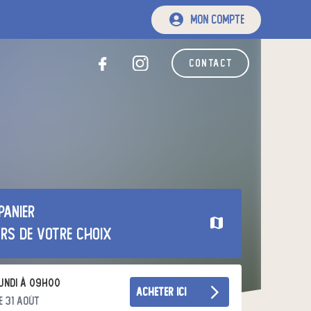
mon compte
contact
panier
urs de votre choix
undi à 09h00
acheter ici
e 31 août