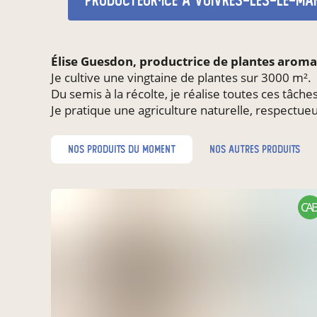
producteur·ice
à Voivres-lès-le-Ma
Élise Guesdon, productrice de plantes aromati
Je cultive une vingtaine de plantes sur 3000 m².
Du semis à la récolte, je réalise toutes ces tâc
Je pratique une agriculture naturelle, respectue
nos produits du moment
nos autres produits
CAB