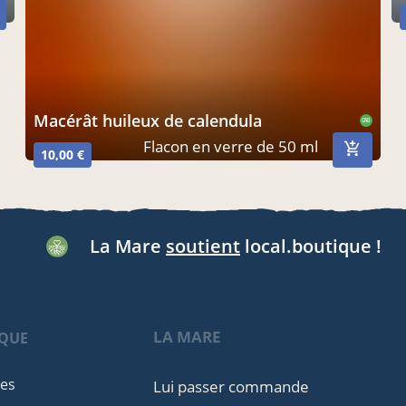
macérât huileux de calendula
CAB
Flacon en verre de 50 ml
10,00 €
La Mare
soutient
local.boutique !
LA MARE
IQUE
les
Lui passer commande