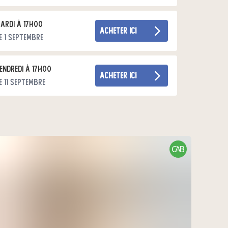
ardi à 17h00
acheter ici
e 1 septembre
r en infusions et aromates.
endredi à 17h00
acheter ici
e 11 septembre
CAB