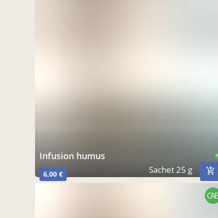
infusion humus
C
Sachet 25 g
6,00 €
CAB