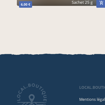
Sachet 25 g
6,00 €
LOCAL.BOUT
Mentions léga