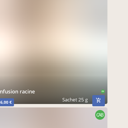
infusion racine
CAB
Sachet 25 g
6,00 €
CAB