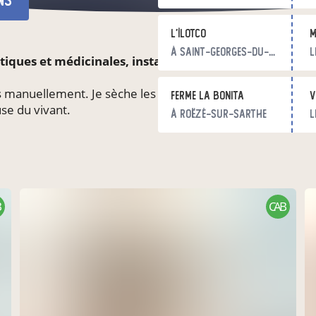
ns
L'îlotCo
m
à Saint-Georges-du-Bois
l
ques et médicinales, installée à Voivres-lès-le-Mans.
hes manuellement. Je sèche les plantes pour les conditionne
Ferme La Bonita
v
use du vivant.
à Roëzé-sur-Sarthe
l
CAB