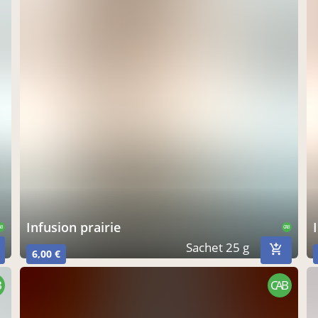
infusion prairie
AB
CAB
Sachet 25 g
6,00 €
CAB