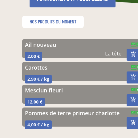
nos produits du moment
ail nouveau
CERTIFIÉ PAR FR-BIO-01
AGRICULTURE FRANCE
La tête
2,00 €
carottes
CERTIFIÉ PAR FR-BIO-01
AGRICULTURE FRANCE
2,90 € / kg
mesclun fleuri
CERTIFIÉ PAR FR-BIO-01
AGRICULTURE FRANCE
12,00 €
pommes de terre primeur charlotte
CERTIFIÉ PAR FR-BIO-01
AGRICULTURE FRANCE
4,00 € / kg