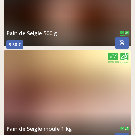
Pain de Seigle 500 g
CERTIFIÉ PAR FR-BIO-01
AGRICULTURE FRANCE
3,30 €
CERTIFIÉ PAR FR-BIO-01
AGRICULTURE FRANCE
Pain de Seigle moulé 1 kg
CERTIFIÉ PAR FR-BIO-01
AGRICULTURE FRANCE