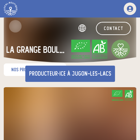
contact
LA GRANGE BOULANGE
CERTIFIÉ PAR FR-BIO-01
AGRICULTURE FRANCE
nos produits du moment
producteur·ice
à Jugon-les-Lacs
Venez chercher votre panier
CERTIFIÉ PAR FR-BIO-01
AGRICULTURE FRANCE
au relais de producteurs de votre
choix
Les Meunières
jeudi à 18h00