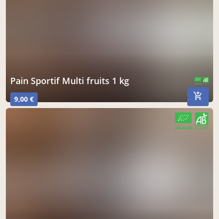
Pain Sportif Multi fruits 1 kg
CERTIFIÉ PAR FR-BIO-01
AGRICULTURE FRANCE
9,00 €
CERTIFIÉ PAR FR-BIO-01
AGRICULTURE FRANCE