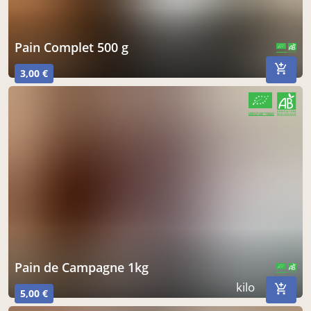
Pain Complet 500 g
CERTIFIÉ PAR FR-BIO-01
AGRICULTURE FRANCE
3,00 €
CERTIFIÉ PAR FR-BIO-01
AGRICULTURE FRANCE
Pain de Campagne 1kg
CERTIFIÉ PAR FR-BIO-01
AGRICULTURE FRANCE
kilo
5,00 €