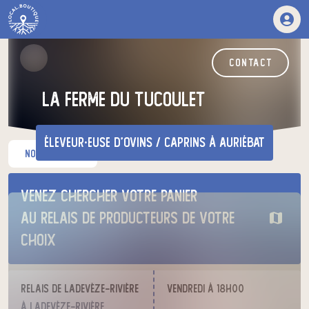
contact
la ferme du tucoulet
éleveur·euse d'ovins / caprins
à Auriébat
nos produits
Venez chercher votre panier
au relais de producteurs de votre
choix
Relais de Ladevèze-Rivière
vendredi à 18h00
à Ladevèze-Rivière