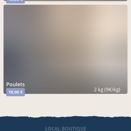
poulets
2 kg (9€/kg)
18,00 €
LOCAL.BOUTIQUE