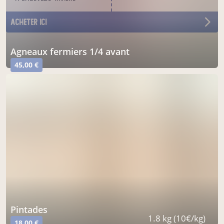
acheter ici
agneaux fermiers 1/4 avant
45,00 €
pintades
1.8 kg (10€/kg)
18,00 €