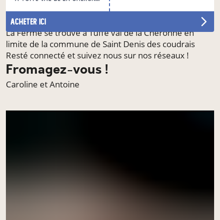
La fromagerie est ouverte le mercredi de 15h à 17h
vendredi de 17h à 19h et le samedi de 10 h à 12h !
acheter ici
La Ferme se trouve à Tuffé val de la Chéronne en
limite de la commune de Saint Denis des coudrais
Resté connecté et suivez nous sur nos réseaux !
Fromagez-vous !
Caroline et Antoine