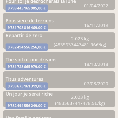
pour toi je decrocherais la lune
01/04/2022
9 798 443 165 905,00 €
poussiere de terriens
16/11/2019
9 781 708 816 469,00 €
repartir de zero
2.023 kg
(4835637447481.96€/kg)
9 782 494 556 256,00 €
the soil of our dreams
18/10/2018
9 781 728 665 979,00 €
titus adventures
07/08/2020
9 798 673 161 319,00 €
un jour je serai riche
2.023 kg
(4835637447478.5€/kg)
9 782 494 556 249,00 €
une famille occitane