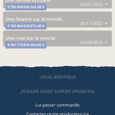
24/01/2023
9 782 494 556 164,00 €
une fenetre sur le monde
08/11/2022
9 782 494 556 072,00 €
une rose sur le roncier
24/08/2018
9 781 719 818 254,00 €
LOCAL.BOUTIQUE
JOSIANE SAINT SUPERY (FRANCES)
Lui passer commande
Contacter ce·tte producteur·ice