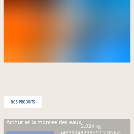
nos produits
arthur et la montee des eaux
2.024 kg
(4833248298560.77€/kg)