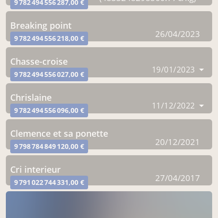
9 782 494 556 287,00 €
breaking point
26/04/2023
9 782 494 556 218,00 €
chasse-croise
19/01/2023
9 782 494 556 027,00 €
chrislaine
11/12/2022
9 782 494 556 096,00 €
clemence et sa ponette
20/12/2021
9 798 784 849 120,00 €
cri interieur
27/04/2017
9 791 022 744 331,00 €