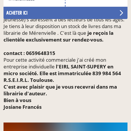
Renaissance...
Mes textes ( romans, nouvelles, poésies, albums
acheter ici
jeunesse) s'adressent à des lecteurs de tous les âges.
Je tiens à leur disposition un stock de livres dans ma
librairie de Mérenvielle . C'est là que
je reçois la
clientèle exclusivement sur rendez-vous.
contact : 0659648315
Pour cette activité commerciale j'ai créé mon
entreprise individuelle
l'EIRL SAINT-SUPERY en
micro société. Elle est immatriculée 839 984 564
R.S.E.I.R.L. Toulouse.
C'est avec plaisir que je vous recevrai dans ma
librairie d'auteur.
Bien à vous
Josiane Francés