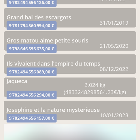
9 782 494 556 126,00 €
grand bal des escargots
31/01/2019
9 781 794 560 994,00 €
gros matou aime petite souris
21/05/2020
9 798 646 593 635,00 €
ils vivaient dans l'empire du temps
08/12/2022
9 782 494 556 089,00 €
jaqueca
2.024 kg
(4833248298564.23€/kg)
9 782 494 556 294,00 €
josephine et la nature mysterieuse
10/01/2023
9 782 494 556 157,00 €