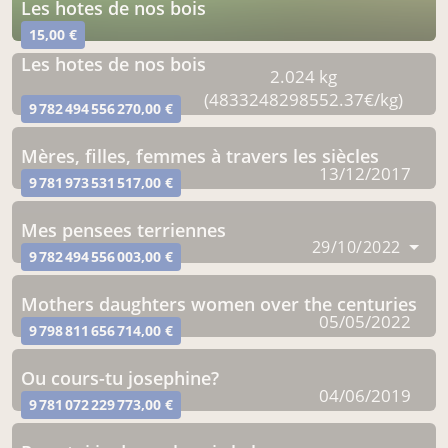
les hotes de nos bois
15,00 €
les hotes de nos bois
2.024 kg
(4833248298552.37€/kg)
9 782 494 556 270,00 €
Mères, filles, femmes à travers les siècles
13/12/2017
9 781 973 531 517,00 €
mes pensees terriennes
29/10/2022
9 782 494 556 003,00 €
mothers daughters women over the centuries
05/05/2022
9 798 811 656 714,00 €
ou cours-tu josephine?
04/06/2019
9 781 072 229 773,00 €