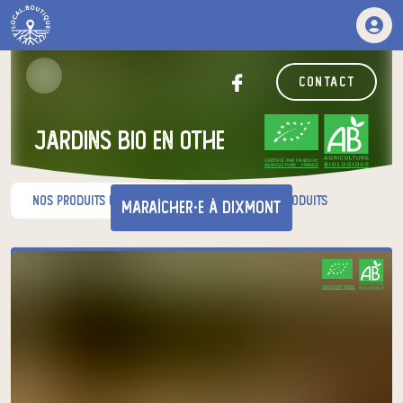
contact
jardins bio en othe
CERTIFIÉ PAR FR-BIO-01
AGRICULTURE FRANCE
nos produits du moment
nos autres produits
maraîcher·e
à Dixmont
Venez chercher votre panier
CERTIFIÉ PAR FR-BIO-01
AGRICULTURE FRANCE
au relais de producteurs de votre
choix
LE COURT-CIRCUIT 89
jeudi à 09h00