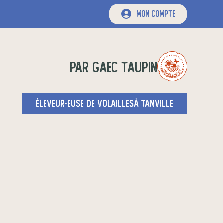
mon compte
par
gaec taupin
éleveur·euse de volailles
à Tanville