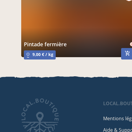
pintade fermière
9,00 € / kg
info_outline
~
LOCAL.BOU
Mentions lég
Aide & Supp