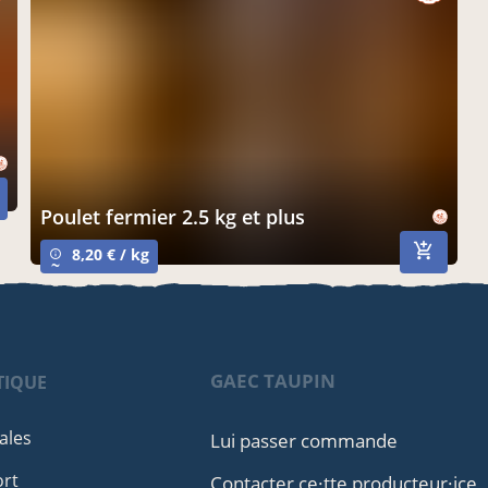
poulet fermier 2.5 kg et plus
8,20 € / kg
info_outline
~
GAEC TAUPIN
TIQUE
ales
Lui passer commande
ort
Contacter ce·tte producteur·ice