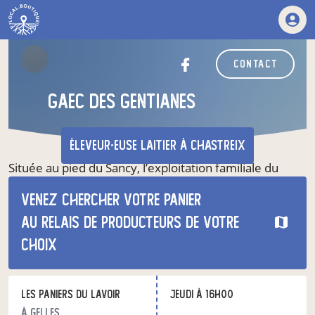
contact
Gaec des gentianes
éleveur·euse laitier
à Chastreix
Située au pied du Sancy, l’exploitation familiale du
GAEC des Gentianes est composée d’un troupeau de
Venez chercher votre panier
75 vaches laitières et est gérée par trois associés et un
salarié
au relais de producteurs de votre
choix
Les Paniers du Lavoir
jeudi à 16h00
à Gelles