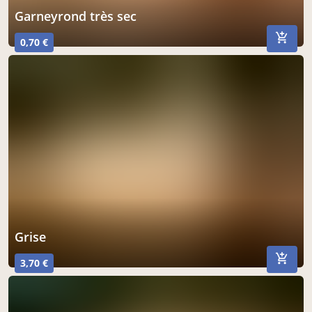
garneyrond très sec
0,70 €
grise
3,70 €