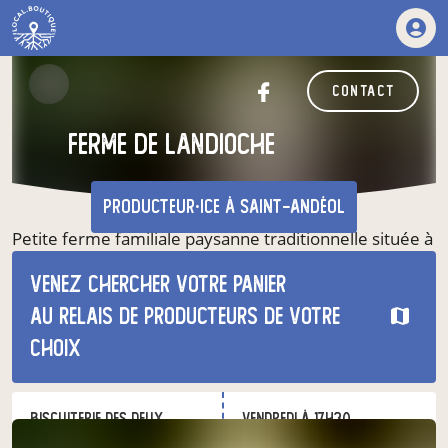
contact
Ferme de Landioche
producteur·ice
à Saint-Andéol
Petite ferme familiale paysanne traditionnelle située à
St Andéol sur les balcons est du Vercors. Nous
Venez chercher votre panier
pratiquons la traite de nos 5 vaches et de nos 30
chèvres à la main.
au relais de producteurs de votre
choix
nos produits du moment
biscuiterie des deux
vendredi à 17h30
à Gresse-en-Vercors
le 9 octobre