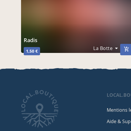
radis
La Botte
1,50 €
LOCAL.BO
Mentions l
Aide & Sup