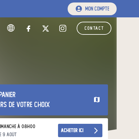
mon compte
contact
panier
urs de votre choix
imanche à 08h00
acheter ici
e 9 août