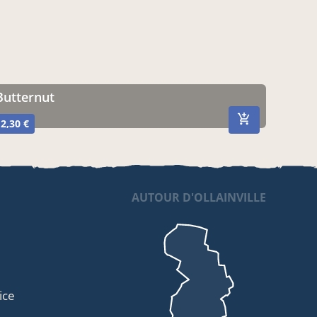
Butternut
2,30 €
AUTOUR D'OLLAINVILLE
ice