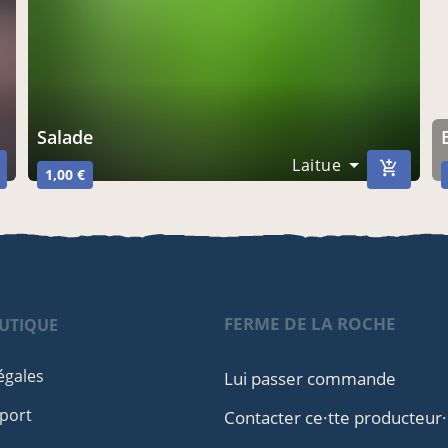
salade
Laitue
1,00 €
FERME DE LA ROCHE
UTIQUE
égales
Lui passer commande
port
Contacter ce·tte producteur·