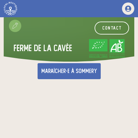
contact
Ferme de la Cavée
CERTIFIÉ PAR FR-BIO-01
AGRICULTURE FRANCE
maraîcher·e
à Sommery