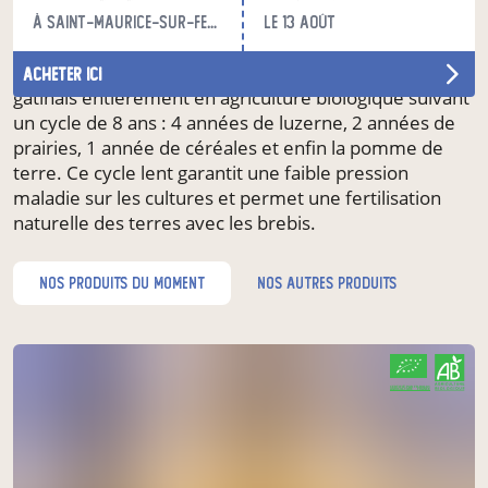
prairies implantées aux abords de la ferme, tandis que
à Saint-Maurice-sur-Fessard
le 13 août
les agneaux sont “finis” en bergerie.
Nos pommes de terre sont cultivées sur ce terroir
acheter ici
gâtinais entièrement en agriculture biologique suivant
un cycle de 8 ans : 4 années de luzerne, 2 années de
prairies, 1 année de céréales et enfin la pomme de
terre. Ce cycle lent garantit une faible pression
maladie sur les cultures et permet une fertilisation
naturelle des terres avec les brebis.
nos produits du moment
nos autres produits
CERTIFIÉ PAR FR-BIO-01
AGRICULTURE FRANCE