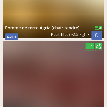
pomme de terre Agria (chair tendre)
CERTIFIÉ PAR FR-BIO-01
AGRICULTURE FRANCE
Petit filet (~2.5 kg)
6,25 €
CERTIFIÉ PAR FR-BIO-01
AGRICULTURE FRANCE