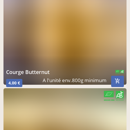
Courge Butternut
CERTIFIÉ PAR FR-BIO-01
AGRICULTURE FRANCE
A l'unité env.800g minimum
4,00 €
CERTIFIÉ PAR FR-BIO-01
AGRICULTURE FRANCE