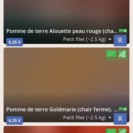
Pomme de terre Alouette peau rouge (chair polyvalente)
CERTIFIÉ PAR FR-BIO-01
AGRICULTURE FRANCE
Petit filet (~2.5 kg)
6,25 €
CERTIFIÉ PAR FR-BIO-01
AGRICULTURE FRANCE
Pomme de terre Goldmarie (chair ferme). Un vrai bonbon !
CERTIFIÉ PAR FR-BIO-01
AGRICULTURE FRANCE
Petit filet (~2.5 kg)
6,25 €