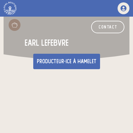
contact
EARL LEFEBVRE
producteur·ice
à Hamelet