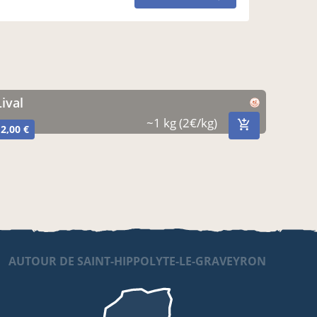
lival
~1 kg (2€/kg)
2,00 €
AUTOUR DE SAINT-HIPPOLYTE-LE-GRAVEYRON