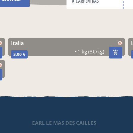
à Carpentras
italia
~1 kg (3€/kg)
3,00 €
EARL LE MAS DES CAILLES
E