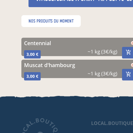
nos produits du moment
centennial
~1 kg (3€/kg)
3,00 €
muscat d'hambourg
~1 kg (3€/kg)
3,00 €
LOCAL.BOUTIQU