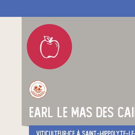
earl le mas des cai
viticulteur·ice
à Saint-Hippolyte-le-Gr