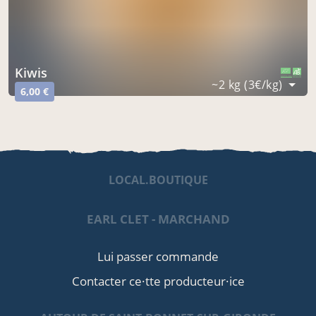
kiwis
CERTIFIÉ PAR FR-BIO-01
AGRICULTURE FRANCE
~2 kg (3€/kg)
6,00 €
LOCAL.BOUTIQUE
EARL CLET - MARCHAND
Lui passer commande
Contacter ce·tte producteur·ice