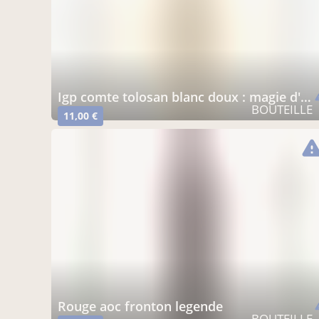
igp comte tolosan blanc doux : magie d'automne
war
BOUTEILLE
11,00 €
warni
rouge aoc fronton legende
war
BOUTEILLE