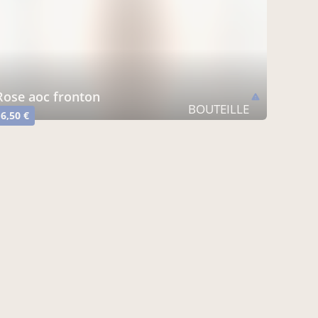
rose aoc fronton
warning
BOUTEILLE
6,50 €