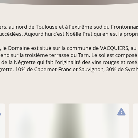
s, au nord de Toulouse et à l'extrême sud du Frontonnais
uccédées. Aujourd'hui c'est Noëlle Prat qui en est la propri
nt, le Domaine est situé sur la commune de VACQUIERS, 
tend sur la troisième terrasse du Tarn. Le sol est compos
de la Négrette qui fait l'originalité des vins rouges et ros
tte, 10% de Cabernet-Franc et Sauvignon, 30% de Syrah 
ng
warning