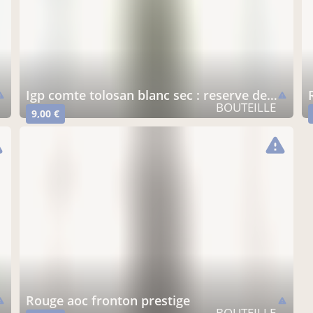
igp comte tolosan blanc sec : reserve de malo
ning
warning
BOUTEILLE
9,00 €
ng
warning
rouge aoc fronton prestige
ning
warning
BOUTEILLE