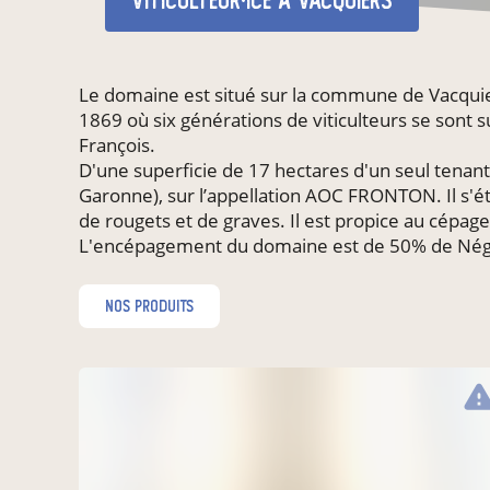
viticulteur·ice
à Vacquiers
Le domaine est situé sur la commune de Vacquier
1869 où six générations de viticulteurs se sont s
François.
D'une superficie de 17 hectares d'un seul tena
Garonne), sur l’appellation AOC FRONTON. Il s'é
de rougets et de graves. Il est propice au cépage 
L'encépagement du domaine est de 50% de Négre
nos produits
warni