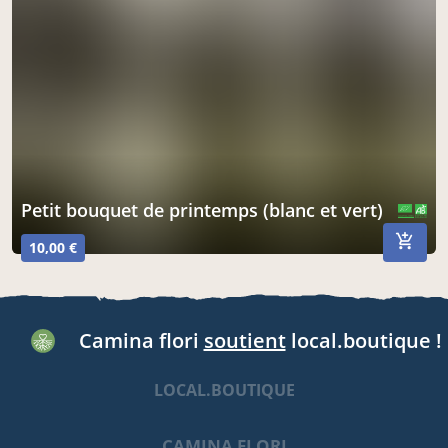
Petit bouquet de printemps (blanc et vert)
CERTIFIÉ PAR FR-BIO-01
AGRICULTURE FRANCE
10,00 €
Camina flori
soutient
local.boutique !
LOCAL.BOUTIQUE
CAMINA FLORI