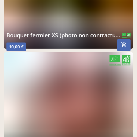
Bouquet fermier XS (photo non contractuelle)
CERTIFIÉ PAR FR-BIO-01
AGRICULTURE FRANCE
10,00 €
CERTIFIÉ PAR FR-BIO-01
AGRICULTURE FRANCE