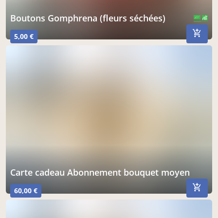
Boutons Gomphrena (fleurs séchées)
CERTIFIÉ PAR FR-BIO-01
AGRICULTURE FRANCE
5,00 €
Carte cadeau Abonnement bouquet moyen
60,00 €