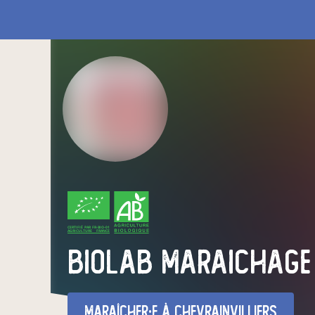
CERTIFIÉ PAR FR-BIO-01
AGRICULTURE FRANCE
biolab maraichage
maraîcher·e
à Chevrainvilliers