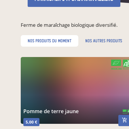
Ferme de maraîchage biologique diversifié.
nos produits du moment
nos autres produits
CERTIFIÉ PAR FR-BIO-01
AGRICULTURE FRANCE
pomme de terre jaune
CERTIFIÉ PAR FR-BIO-01
AGRICULTURE FRANCE
5,00 €