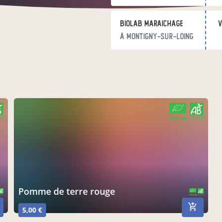
biolab maraichage
v
à Montigny-sur-Loing
CERTIFIÉ PAR FR-BIO-01
AGRICULTURE FRANCE
pomme de terre rouge
CERTIFIÉ PAR FR-BIO-01
AGRICULTURE FRANCE
5,00 €