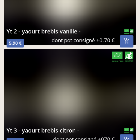
yt 2 - yaourt brebis vanille -
CERTIFIÉ PAR FR-BIO-09
AGRICULTURE FRANCE
dont pot consigné +0.70 €
5,90 €
CERTIFIÉ PAR FR-BIO-09
AGRICULTURE FRANCE
yt 3 - yaourt brebis citron -
CERTIFIÉ PAR FR-BIO-09
AGRICULTURE FRANCE
dont pot consigné +070 €