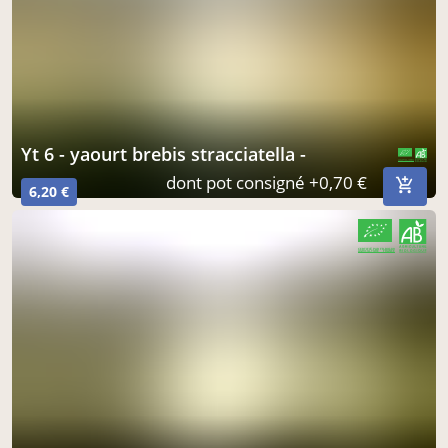
yt 6 - yaourt brebis stracciatella -
CERTIFIÉ PAR FR-BIO-09
AGRICULTURE FRANCE
dont pot consigné +0,70 €
6,20 €
CERTIFIÉ PAR FR-BIO-09
AGRICULTURE FRANCE