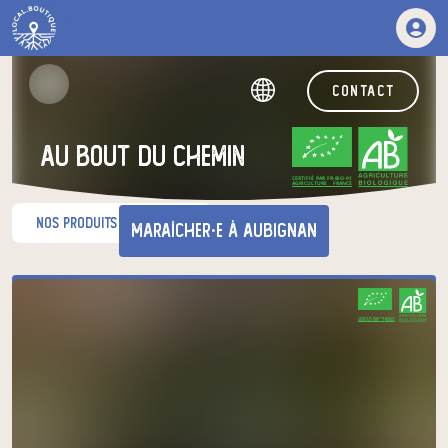
contact
Au bout du chemin
CERTIFIÉ PAR FR-BIO-01
AGRICULTURE FRANCE
nos produits du moment
maraîcher·e
à Aubignan
Venez chercher votre panier
CERTIFIÉ PAR FR-BIO-01
AGRICULTURE FRANCE
au relais de producteurs de votre
choix
Au bout du chemin
mardi à 16h30