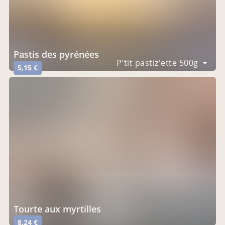
pastis des pyrénées
P'tit pastiz'ette 500g
5,15 €
tourte aux myrtilles
8,24 €