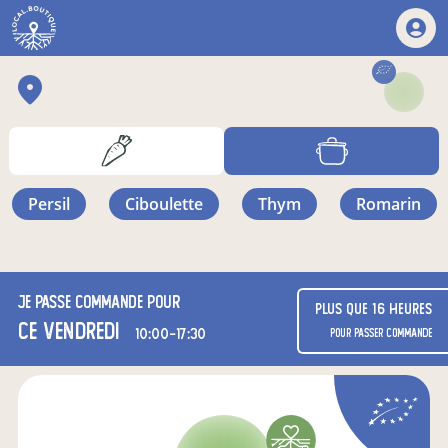
persil
ciboulette
thym
romarin
Je passe commande pour
Plus que 16 heures
ce vendredi
10:00-17:30
pour passer commande