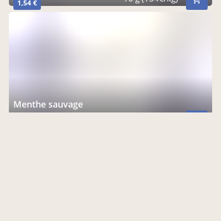
1,54 €
Menthe sauvage
10 g (154€/kg)
1,54 €