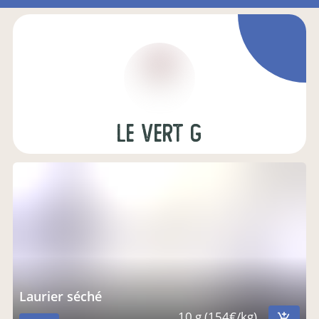
Le Vert G
Laurier séché
10 g (154€/kg)