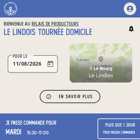
BIENVENUE AU
RELAIS DE PRODUCTEURS
LE LINDOIS TOURNÉE DOMICILE
POUR LE
À
Le Bourg
Le Lindois
En savoir plus
Je passe commande pour
Plus que 1 jour
mardi
15:30-17:00
pour passer commande