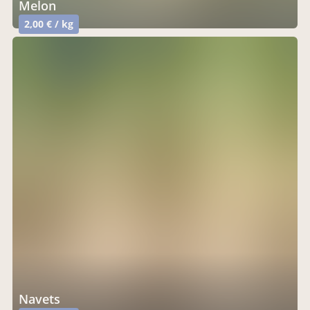
melon
2,00 € / kg
navets