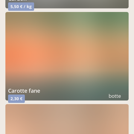
5,50 € / kg
carotte fane
botte
2,30 €