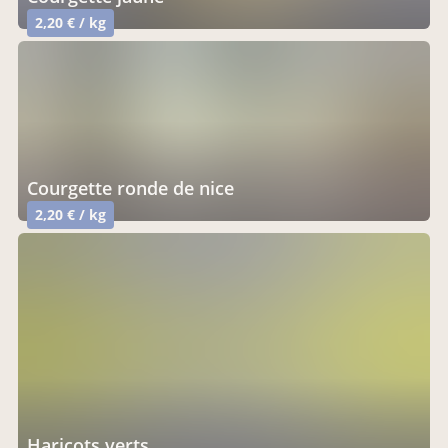
2,20 € / kg
courgette ronde de nice
2,20 € / kg
haricots verts