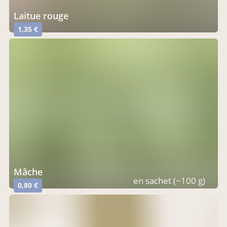
Laitue rouge
1,35 €
mâche
en sachet (~100 g)
0,80 €