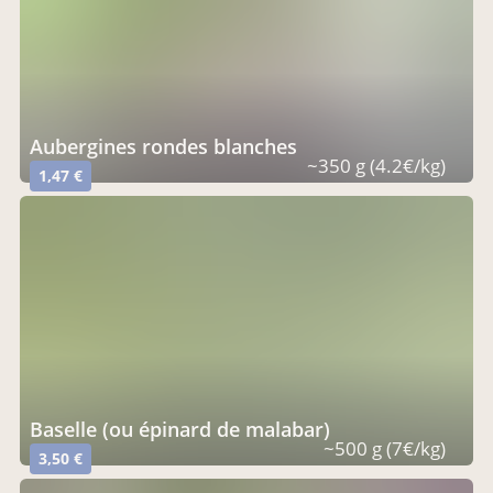
aubergines rondes blanches
~350 g (4.2€/kg)
1,47 €
baselle (ou épinard de malabar)
~500 g (7€/kg)
3,50 €