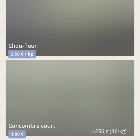
Chou-fleur
2,50 € / kg
concombre court
~250 g (4€/kg)
1,00 €