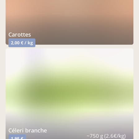
carottes
2,00 € / kg
céleri branche
~750 g (2.6€/kg)
1,95 €