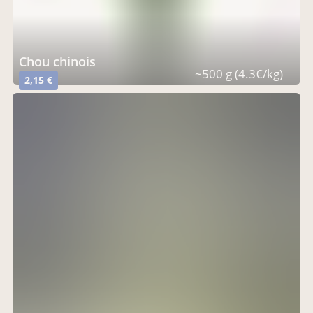
chou chinois
~500 g (4.3€/kg)
2,15 €