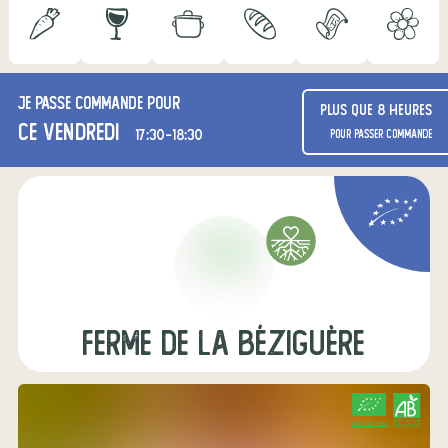
Je passe commande pour
Plus que 8 heures
ce vendredi
17:30-18:30
pour passer commande
Ferme de La Béziguère
CERTIFIÉ PAR FR-BIO-01
AGRICULTURE FRANCE