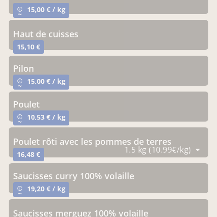
15,00 € / kg
info_outline
~
haut de cuisses
15,10 €
pilon
15,00 € / kg
info_outline
~
poulet
10,53 € / kg
info_outline
~
poulet rôti avec les pommes de terres
1.5 kg (10.99€/kg)
16,48 €
saucisses curry 100% volaille
19,20 € / kg
info_outline
~
saucisses merguez 100% volaille