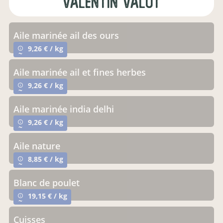
valentin valot
aile marinée ail des ours
9,26 € / kg
info_outline
~
aile marinée ail et fines herbes
9,26 € / kg
info_outline
~
aile marinée india delhi
9,26 € / kg
info_outline
~
aile nature
8,85 € / kg
info_outline
~
blanc de poulet
19,15 € / kg
info_outline
~
cuisses