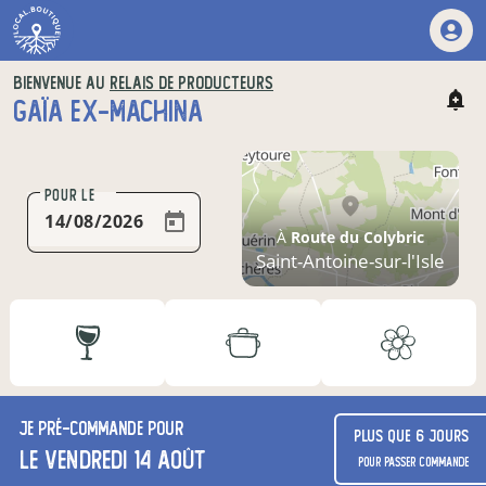
BIENVENUE AU
RELAIS DE PRODUCTEURS
GAÏA EX-MACHINA
POUR LE
À
Route du Colybric
Saint-Antoine-sur-l'Isle
Je
pré-commande
pour
Plus que 6 jours
le vendredi 14 août
pour passer commande