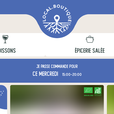
OISSONS
ÉPICERIE SALÉE
Je passe commande pour
ce mercredi
15:00-20:00
CERTIFIÉ PAR FR-BIO-01
AGRICULTURE FRANCE