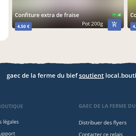
Confiture extra de fraise
CERTIFIÉ PAR FR-BIO-01
AGRICULTURE FRANCE
Pot 200g
4,50 €
4
gaec de la ferme du bief
soutient
local.bout
GAEC DE LA FERME DU
BOUTIQUE
 légales
Distribuer des flyers
Support
Contacter ce relais