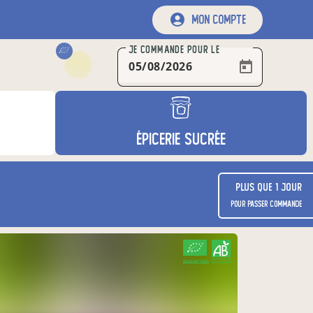
mon compte
JE COMMANDE
POUR LE
ÉPICERIE SUCRÉE
Plus que 1 jour
pour passer commande
CERTIFIÉ PAR FR-BIO-01
AGRICULTURE FRANCE