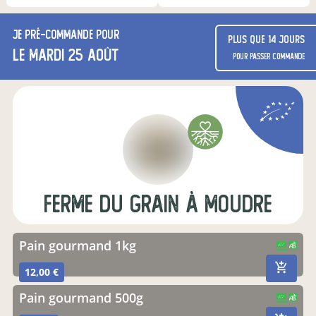
Je
pré-commande
pour
Plus que 14 jours
le mardi 25 août
pour passer commande
Ferme du Grain à Moudre
Pain gourmand 1kg
CERTIFIÉ PAR FR-BIO-13
AGRICULTURE FRANCE
12,00 €
Pain gourmand 500g
CERTIFIÉ PAR FR-BIO-13
AGRICULTURE FRANCE