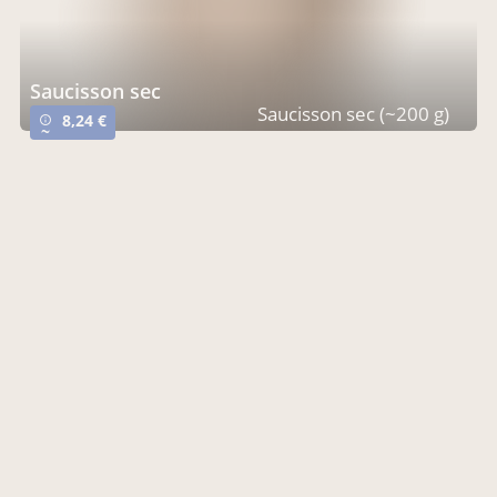
saucisson sec
Saucisson sec (~200 g)
8,24 €
info_outline
~