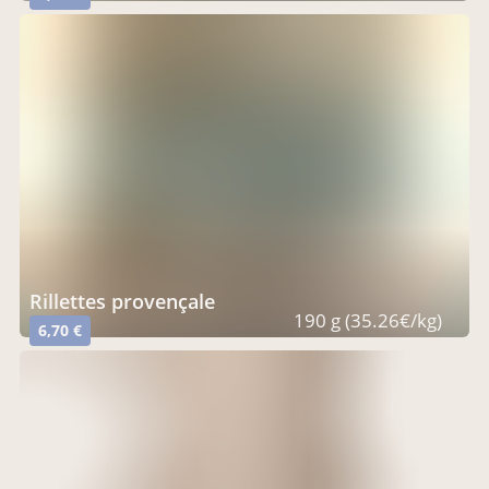
rillettes provençale
190 g (35.26€/kg)
6,70 €