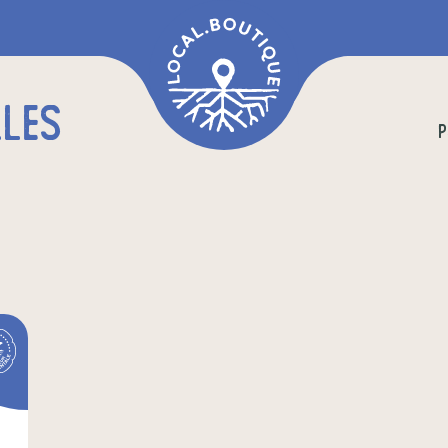
LLES
P