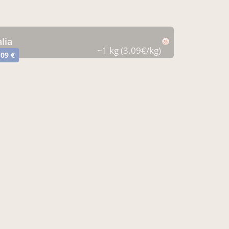
alia
~1 kg (3.09€/kg)
,09 €