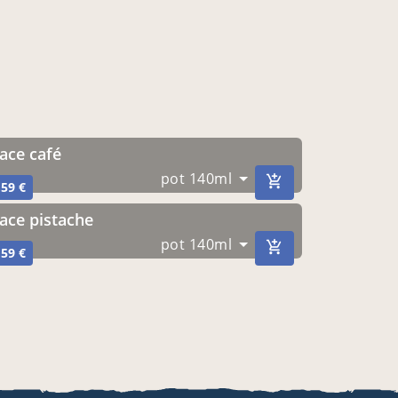
glace café
pot 140ml
,59 €
Glace pistache
pot 140ml
,59 €