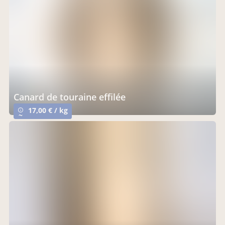
canard de touraine effilée
17,00 € / kg
info_outline
~