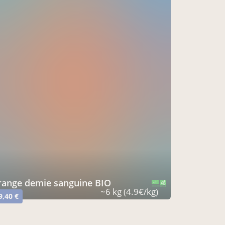
Orange demie sanguine BIO
CERTIFIÉ PAR FR-BIO-01
AGRICULTURE FRANCE
~6 kg (4.9€/kg)
9,40 €