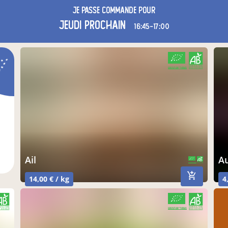
Je passe commande pour
jeudi
prochain
16:45-17:00
CERTIFIÉ PAR FR-BIO-01
AGRICULTURE FRANCE
ail
CERTIFIÉ PAR FR-BIO-01
AGRICULTURE FRANCE
14,00 € / kg
4
CERTIFIÉ PAR FR-BIO-01
AGRICULTURE FRANCE