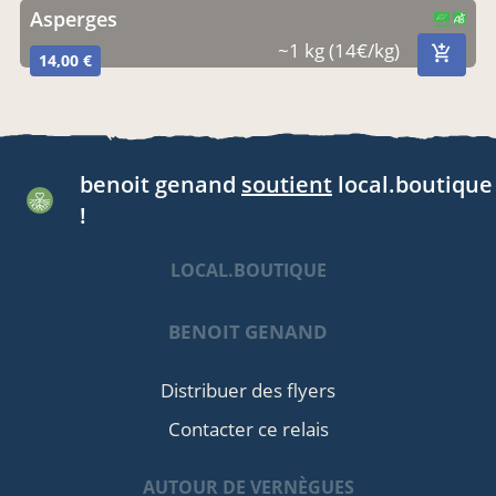
Asperges
CERTIFIÉ PAR FR-BIO-10
AGRICULTURE FRANCE
~1 kg (14€/kg)
14,00 €
benoit genand
soutient
local.boutique
!
LOCAL.BOUTIQUE
BENOIT GENAND
Distribuer des flyers
Contacter ce relais
AUTOUR DE VERNÈGUES