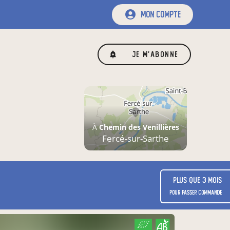
mon compte
Je m'abonne
À
Chemin des Venillières
Fercé-sur-Sarthe
Plus que 3 mois
pour passer commande